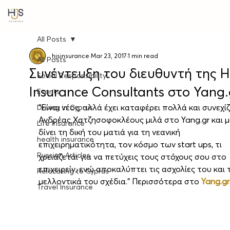
All Posts
hjsinsurance
Mar 23, 2017
1 min read
All Posts
Συνέντευξη του διευθυντή της 
Social Responsibility
Insurance Consultants στο Yang.
Events
“Είναι νέος, αλλά έχει καταφέρει πολλά και συνεχίζε
Driving in Cyprus
Ανδρέας Χατζησοφοκλέους μιλά στο Yang.gr και μ
Life Insurance
δίνει τη δική του ματιά για τη νεανική 
health insurance
επιχειρηματικότητα, τον κόσμο των start ups, τι 
Russian Articles
χρειάζεται για να πετύχεις τους στόχους σου στο 
επιχειρείν, ενώ αποκαλύπτει τις ασχολίες του και 
Relocating to Cyprus
μελλοντικά του σχέδια.” Περισσότερα στο 
Yang.gr
Travel Insurance