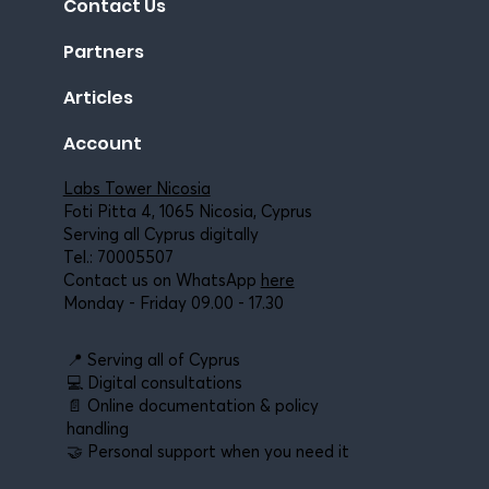
Contact Us
Partners
Articles
Account
Labs Tower Nicosia
Foti Pitta 4, 1065 Nicosia, Cyprus
Serving all Cyprus digitally
Tel.:
70005507
Contact us on WhatsApp
here
Monday - Friday 09.00 - 17.30
📍 Serving all of Cyprus
💻 Digital consultations
📄 Online documentation & policy
handling
🤝 Personal support when you need it