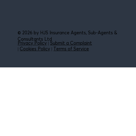
© 2026 by HJS Insurance Agents, Sub-Agents &
Consultants Ltd
Privacy Policy
|
Submit a Complaint
|
Cookies Policy
|
Terms of Service