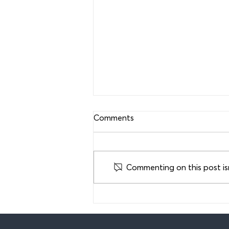
Comments
Commenting on this post isn
HJS insurance was featured
in Cyprus Airways' magazine.
Relax and enjoy your flight.