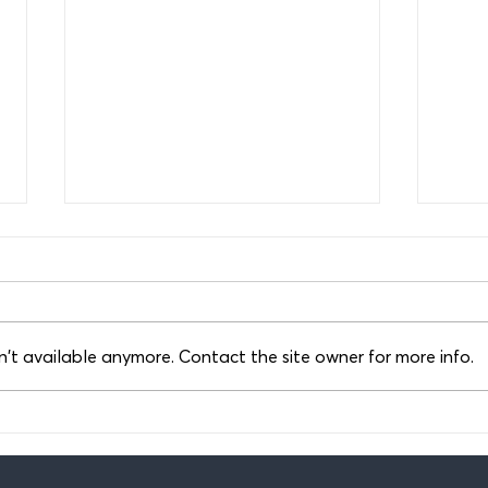
't available anymore. Contact the site owner for more info.
GESY or Private Medical
Врем
Insurance? A guide for
вожд
expatriates in Cyprus.
Кипр