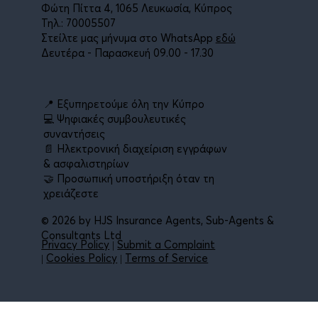
Φώτη Πίττα 4, 1065 Λευκωσία, Κύπρος
Τηλ.: 70005507
Στείλτε μας μήνυμα στο WhatsApp
εδώ
Δευτέρα - Παρασκευή 09.00 - 17.30
📍 Εξυπηρετούμε όλη την Κύπρο
💻 Ψηφιακές συμβουλευτικές
συναντήσεις
📄 Ηλεκτρονική διαχείριση εγγράφων
& ασφαλιστηρίων
🤝 Προσωπική υποστήριξη όταν τη
χρειάζεστε
© 2026 by HJS Insurance Agents, Sub-Agents &
Consultants Ltd
Privacy Policy
|
Submit a Complaint
|
Cookies Policy
|
Terms of Service