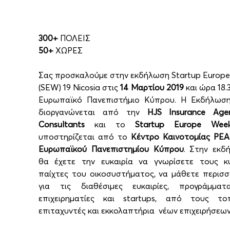
300+
 ΠΟΛΕΙΣ
50+ 
ΧΩΡΕΣ
Σας προσκαλούμε στην εκδήλωση Startup Europe
(SEW) 19 Nicosia στις 
14 Μαρτίου 2019 
και ώρα 18.
Ευρωπαϊκό Πανεπιστήμιο Κύπρου. Η Εκδήλωση
διοργανώνεται από την 
HJS Insurance Age
Consultants
 και το 
Startup Europe Wee
υποστηρίζεται από το 
Κέντρο Καινοτομίας PEA
Ευρωπαϊκού Πανεπιστημίου Κύπρου
. Στην εκδή
θα έχετε την ευκαιρία να γνωρίσετε τους κυ
παίχτες του οικοσυστήματος, να μάθετε περισσ
για τις διαθέσιμες ευκαιρίες, προγράμματα
επιχειρηματίες και startups, από τους τοπ
επιταχυντές και εκκολαπτήρια  νέων επιχειρήσεων