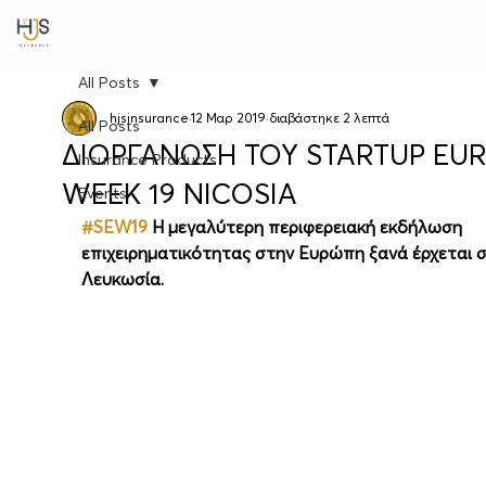
All Posts
hjsinsurance
12 Μαρ 2019
διαβάστηκε 2 λεπτά
All Posts
ΔΙΟΡΓΑΝΩΣΗ ΤΟΥ STARTUP EU
Insurance Products
WEEK 19 NICOSIA
Events
#SEW19
 H μεγαλύτερη περιφερειακή εκδήλωση 
επιχειρηματικότητας στην Ευρώπη ξανά έρχεται σ
Λευκωσία.