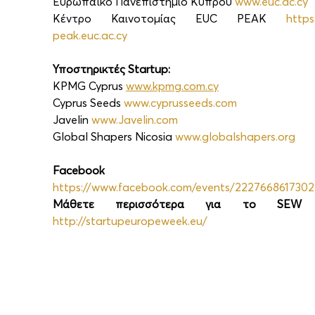
Ευρωπαϊκό Πανεπιστήμιο Κύπρου 
www.euc.ac.cy
Κέντρο Καινοτομίας EUC PEAK 
https
peak.euc.ac.cy
Υποστηρικτές Startup:
KPMG Cyprus 
www.kpmg.com.cy
Cyprus Seeds 
www.cyprusseeds.com
Javelin 
www.Javelin.com
Global Shapers Nicosia 
www.globalshapers.org
https://www.facebook.com/events/2227668617302
Μάθετε περισσότερα για το SEW 
http://startupeuropeweek.eu/