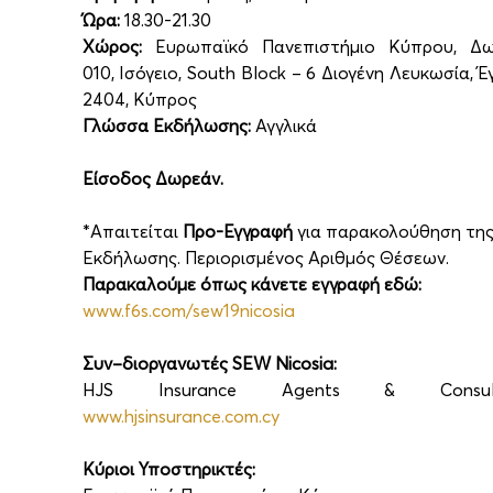
Ώρα:
 18.30-21.30
Χώρος:
 Ευρωπαϊκό Πανεπιστήμιο Κύπρου, Δωμ
010, Ισόγειο, South Block – 6 Διογένη Λευκωσία, Έ
2404, Κύπρος
Γλώσσα Εκδήλωσης: 
Αγγλικά
Είσοδος Δωρεάν.
*Απαιτείται 
Προ-Εγγραφή
 για παρακολούθηση της
Εκδήλωσης. Περιορισμένος Αριθμός Θέσεων. 
Παρακαλούμε όπως κάνετε εγγραφή εδώ:
www.f6s.com/sew19nicosia
Συν–διοργανωτές SEW Nicosia:
www.hjsinsurance.com.cy
Κύριοι Υποστηρικτές: